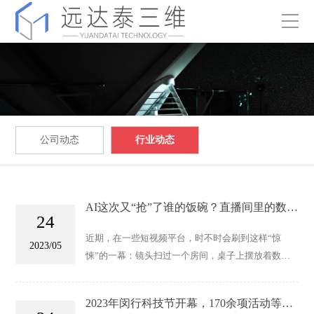
公司动态
行业动态
AI这次又“抢”了谁的饭碗？直播间里的数字
24
人
近期，在一些短视频平台，时不时会刷到这样“惊
2023/05
悚”的一幕：镜头扫过一个房间，桌子上摆放着数十
台电脑，屏幕上的主播正实时在线直播卖货，配文却
赫然写着：“太吓人了，200平方米直播基地空无一
2023年闵行科技节开幕，170余项活动等你
人，全是AI数字人直播。”