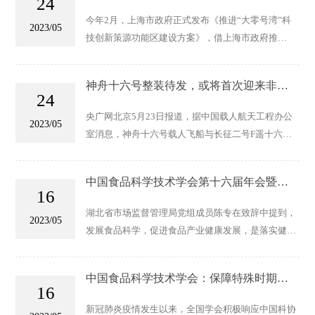
24
来
今年2月，上海市政府正式发布《推进“大零号湾”科
2023/05
技创新策源功能区建设方案》，借上海市政府推
进“大零号湾”创新策源地建设契机，今年闵行科技节
将围绕“科创策源，智创未来”主题开展活动
神舟十六号整装待发，或将首次迎来非飞
24
行员出身的“航天员
央广网北京5月23日报道，据中国载人航天工程办公
2023/05
室消息，神舟十六号载人飞船与长征二号F遥十六运
载火箭组合体22日转运至发射区，计划近日择机实施
发射。
中国食品科学技术学会第十六届年会暨第
16
十届中美食品业高层论坛在武汉召开
湖北省市场监督管理局党组成员陈专在致辞中提到，
2023/05
发展食品科学，促进食品产业健康发展，是落实健康
中国战略，满足人民群众对美好生活追求的一件大事
中国食品科学技术学会：保障特殊时期食
16
品供应及安全
新冠肺炎疫情发生以来，全国学会积极响应中国科协