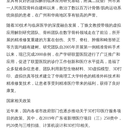
室具有良好的虚拟解剖临床应用研究基础，附属二院暨广州市第
一人民医院骨科自建科以来，救治了数以百万计骨骼/肌肉运动系
统病损的患者，在广州和华南地区享有较高的声誉。
随着3D技术与临床医学的深度融合发展，丁焕文教授带领的虚拟
应用解剖研究团队、骨科团队在数字骨科领域走在了前沿，所开
展的精准修复重建的方案在创伤、关节、脊柱、肿瘤和畸形矫正
等方面均颇有建树。研究团队自2005年开展第一例精准骨科手术
以来，现已完成2000余例，在产学研联盟医院进行了广泛推广和
应用，促进了联盟医院的诊疗工作创新和医疗水平提高，造福了
众多疑难杂症患者。团队利用新型生物材料、3D虚拟模型、3D打
印、虚拟仿真等技术建立了华南理工大学特色的精准外科技术和
精准修复技术，让患者享受到精准医疗带来的福利，获得了良好
康复。
国家相关政策
近年来，国内各省市政府部门也逐步推动关于3D打印医疗服务项
目的政策。其中，在2019年广东省新增医疗项目（三）250类中，
约20类与三维扫描、计算机设计和3D打印相关。