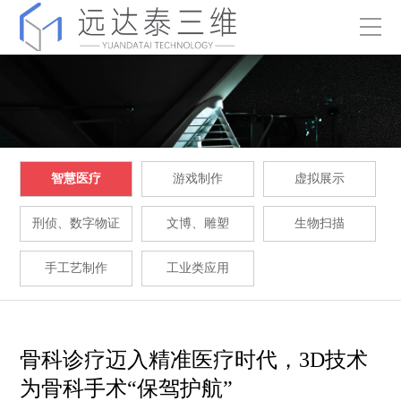
智慧医疗
游戏制作
虚拟展示
刑侦、数字物证
文博、雕塑
生物扫描
手工艺制作
工业类应用
骨科诊疗迈入精准医疗时代，3D技术
为骨科手术“保驾护航”