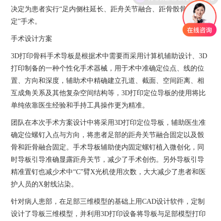
决定为患者实行“足内侧柱延长、距舟关节融合、距骨骰骨融合固
定”手术。
手术设计方案
3D打印骨科手术导板是根据术中需要而采用计算机辅助设计、3D
打印制备的一种个性化手术器械，用于术中准确定位点、线的位
置、方向和深度，辅助术中精确建立孔道、截面、空间距离、相
互成角关系及其他复杂空间结构等，3D打印定位导板的使用将比
单纯依靠医生经验和手持工具操作更为精准。
团队在本次手术方案设计中将采用3D打印定位导板，辅助医生准
确定位螺钉入点与方向，将患者足部的距舟关节融合固定以及骰
骨和距骨融合固定。手术导板辅助使内固定螺钉植入微创化，同
时导板引导准确显露距舟关节，减少了手术创伤。另外导板引导
精准置钉也减少术中“C”臂X光机使用次数，大大减少了患者和医
护人员的X射线沾染。
针对病人患部，在足部
三维
模型的基础上用CAD设计软件，定制
设计了导板三维模型，并利用3D打印设备将导板与足部模型打印